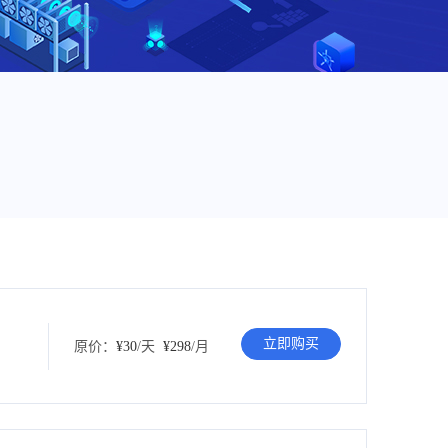
立即购买
原价：
¥30
/天
¥298
/月